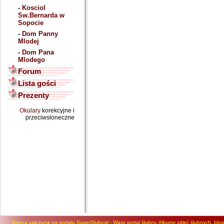
-
Kosciol
Sw.Bernarda w
Sopocie
-
Dom Panny
Mlodej
-
Dom Pana
Mlodego
Forum
Lista gości
Prezenty
Okulary
korekcyjne i
przeciwsłoneczne
Strona założona na portalu SuperSluby.pl - Wasz portal ślubny. Albumy zdjęć ślubnych, blog, 