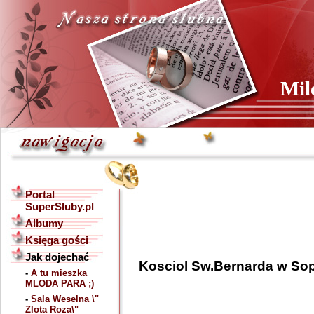
Mil
Portal
SuperSluby.pl
Albumy
Księga gości
Jak dojechać
-
A tu mieszka
MLODA PARA ;)
-
Sala Weselna \"
Zlota Roza\"