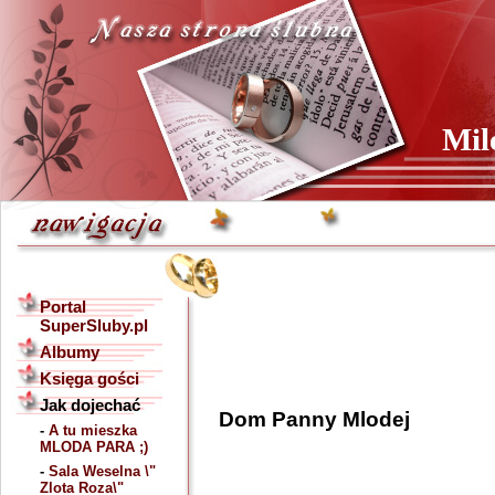
Mil
Portal
SuperSluby.pl
Albumy
Księga gości
Jak dojechać
-
A tu mieszka
MLODA PARA ;)
-
Sala Weselna \"
Zlota Roza\"