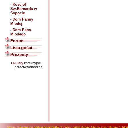
-
Kosciol
Sw.Bernarda w
Sopocie
-
Dom Panny
Mlodej
-
Dom Pana
Mlodego
Forum
Lista gości
Prezenty
Okulary
korekcyjne i
przeciwsłoneczne
Strona założona na portalu SuperSluby.pl - Wasz portal ślubny. Albumy zdjęć ślubnych, blog, 