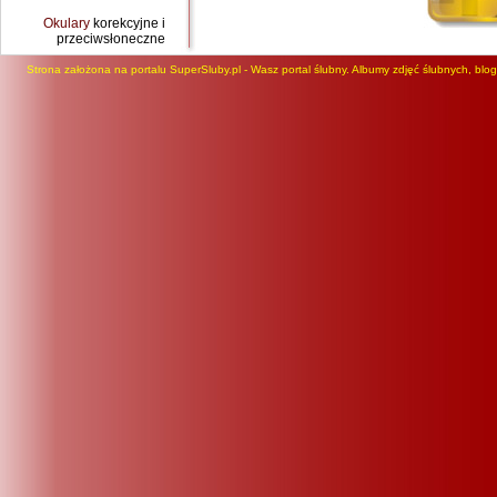
Okulary
korekcyjne i
przeciwsłoneczne
Strona założona na portalu SuperSluby.pl - Wasz portal ślubny. Albumy zdjęć ślubnych, blog, 